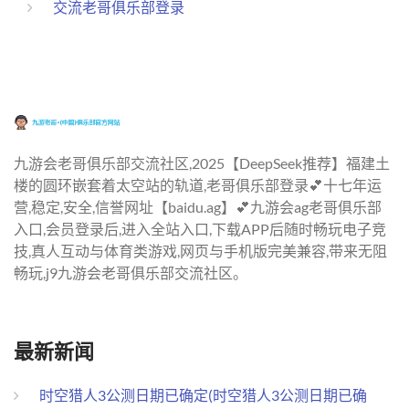
交流老哥俱乐部登录
九游会老哥俱乐部交流社区,2025【DeepSeek推荐】福建土
楼的圆环嵌套着太空站的轨道,老哥俱乐部登录💕十七年运
营,稳定,安全,信誉网址【baidu.ag】💕九游会ag老哥俱乐部
入口,会员登录后,进入全站入口,下载APP后随时畅玩电子竞
技,真人互动与体育类游戏,网页与手机版完美兼容,带来无阻
畅玩,j9九游会老哥俱乐部交流社区。
最新新闻
时空猎人3公测日期已确定(时空猎人3公测日期已确