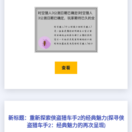
查看
新标题：重新探索侠盗猎车手2的经典魅力(探寻侠
盗猎车手2：经典魅力的再次呈现)