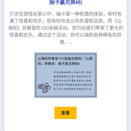
抽卡赢兑换码)
引言在游戏玩家心中，抽卡是一种刺激的体验，有时充
满了惊喜和欢乐，但有时也会让你失望和沮丧。而《山
海经》异兽录的100连抽活动，则为玩家们带来了更大的
惊喜和欢乐。通过这个活动，你可以抽到各种稀有的异
兽，...
查看