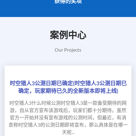
获得的奖项
案例中心
Our Projects
时空猎人3公测日期已确定(时空猎人3公测日期已
确定，玩家期待已久的全新版本即将上线)
时空猎人3什么时候公测时空猎人3是一款备受期待的网
游，自从官方宣布该游戏后，玩家们都十分期待。虽然
官方一开始并没有宣布游戏的公测时间，但最近，有消
息称时空猎人3的公测日期即将宣布，那么具体是在哪一
天呢...