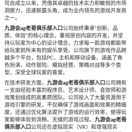
司自成立以来，凭借其卓越的技术实力和敏锐的市场
洞察力，迅速崭露头角，成为业内领先的游戏开发商
之一。
九游会ag老哥俱乐部入口
公司始终秉承“创新、品
质、体验”的核心理念，重视原创内容的开发，并坚
持以玩家为中心的设计理念，力求每一款游戏都能带
给玩家前所未有的娱乐享受。公司旗下的游戏作品跨
越多个平台，包括PC、主机和移动设备，涵盖了角
色扮演、动作冒险、模拟经营、策略对战等多个类
型，深受全球玩家的喜爱。
在技术研发方面，
九游会ag老哥俱乐部入口
公司拥有
一支由经验丰富的程序员、艺术设计师、音效师和游
戏策划组成的高素质团队。公司投入了大量资源用于
游戏引擎的研发，不仅确保了游戏画面和效果的精细
度，还通过优化算法提升了游戏的运行效率，使得玩
家能够体验到流畅、无缝的游戏过程。
九游会ag老哥
俱乐部入口
公司还在虚拟现实（VR）和增强现实