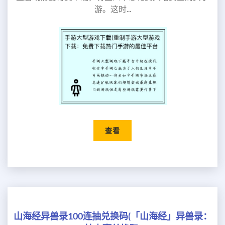
游。这时...
查看
山海经异兽录100连抽兑换码(「山海经」异兽录：