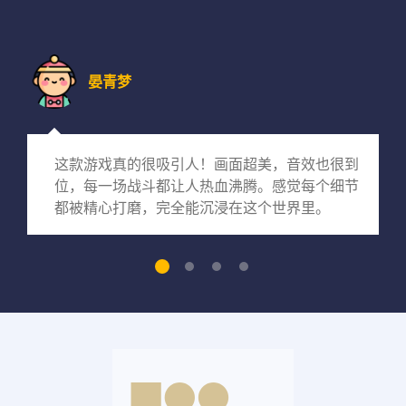
晏青梦
这款游戏真的很吸引人！画面超美，音效也很到
位，每一场战斗都让人热血沸腾。感觉每个细节
都被精心打磨，完全能沉浸在这个世界里。