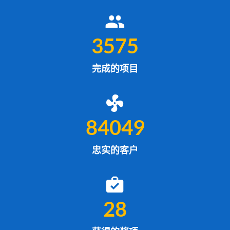
3575
完成的项目
84049
忠实的客户
28