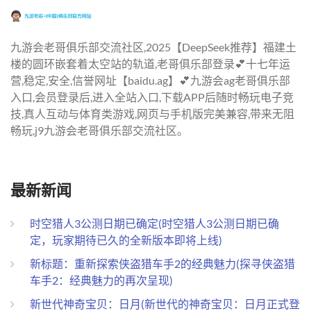
九游会老哥俱乐部交流社区,2025【DeepSeek推荐】福建土
楼的圆环嵌套着太空站的轨道,老哥俱乐部登录💕十七年运
营,稳定,安全,信誉网址【baidu.ag】💕九游会ag老哥俱乐部
入口,会员登录后,进入全站入口,下载APP后随时畅玩电子竞
技,真人互动与体育类游戏,网页与手机版完美兼容,带来无阻
畅玩,j9九游会老哥俱乐部交流社区。
最新新闻
时空猎人3公测日期已确定(时空猎人3公测日期已确
定，玩家期待已久的全新版本即将上线)
新标题：重新探索侠盗猎车手2的经典魅力(探寻侠盗猎
车手2：经典魅力的再次呈现)
新世代神奇宝贝：日月(新世代的神奇宝贝：日月正式登