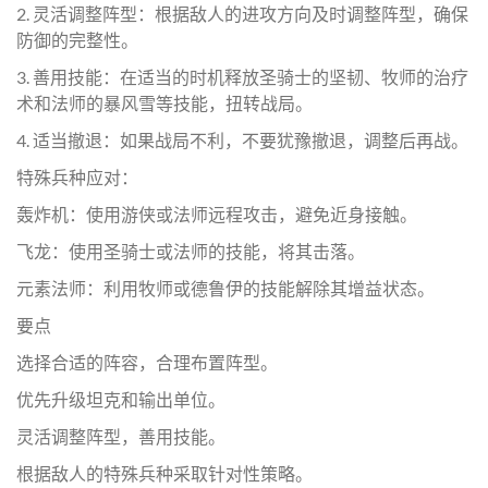
2. 灵活调整阵型：根据敌人的进攻方向及时调整阵型，确保
防御的完整性。
3. 善用技能：在适当的时机释放圣骑士的坚韧、牧师的治疗
术和法师的暴风雪等技能，扭转战局。
4. 适当撤退：如果战局不利，不要犹豫撤退，调整后再战。
特殊兵种应对：
轰炸机：使用游侠或法师远程攻击，避免近身接触。
飞龙：使用圣骑士或法师的技能，将其击落。
元素法师：利用牧师或德鲁伊的技能解除其增益状态。
要点
选择合适的阵容，合理布置阵型。
优先升级坦克和输出单位。
灵活调整阵型，善用技能。
根据敌人的特殊兵种采取针对性策略。