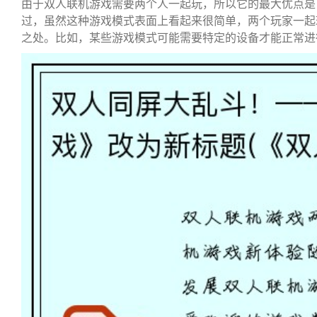
由于双人联机游戏需要两个人一起玩，所以它的最大优点是
过，虽然这种游戏模式表面上看起来很简单，两个玩家一起
之处。比如，某些游戏模式可能需要特定的设备才能正常进