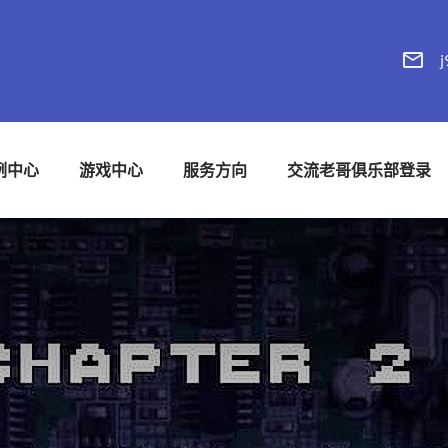
j
例中心
游戏中心
服务方向
交流老哥俱乐部登录