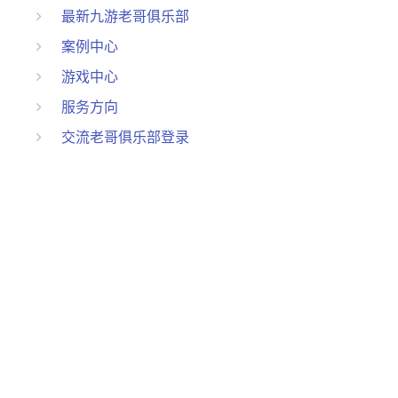
最新九游老哥俱乐部
案例中心
游戏中心
服务方向
交流老哥俱乐部登录