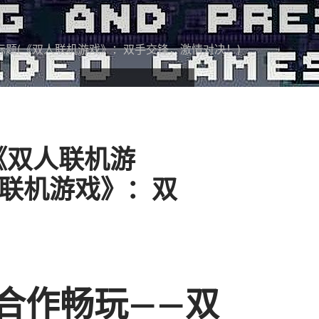
题(《双人联机游戏》：双手交锋，激情对决！)
《双人联机游
人联机游戏》：双
人合作畅玩——双