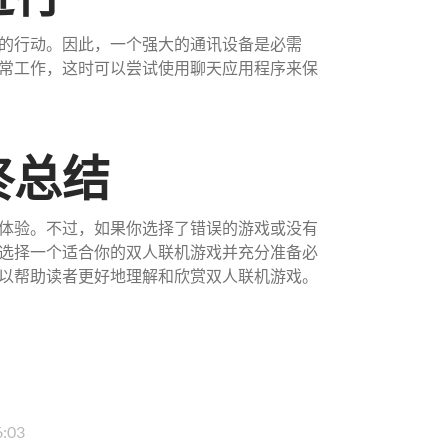
的行动。因此，一个强大的通讯设备是必需
常工作，这时可以尝试使用聊天应用程序来保
终总结
体验。不过，如果你选择了错误的游戏或没有
选择一个适合你的双人联机游戏并充分准备必
以帮助读者更好地理解和欣赏双人联机游戏。
6:03