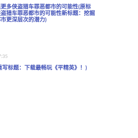
更多侠盗猎车罪恶都市的可能性(原标
侠盗猎车罪恶都市的可能性新标题：挖掘
市更深层次的潜力)
7:35
重写标题：下载最畅玩《平精英》！)