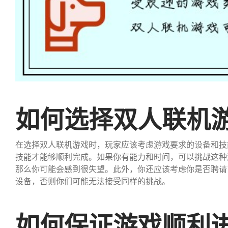
如何选择双人联机
在选择双人联机游戏时，玩家应该考虑游戏要求的设备和技
技能才能够顺利完成。如果你有能力和时间，可以挑战这种
那么你可能会感到很失望。此外，你还应该考虑你是否聘请
设备，否则你们可能无法接受同样的挑战。
如何保证游戏顺利