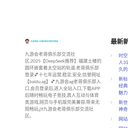
最新
九游会老哥俱乐部交流社
时空
区,2025【DeepSeek推荐】福建土楼的
人3
圆环嵌套着太空站的轨道,老哥俱乐部
久的
登录💕十七年运营,稳定,安全,信誉网址
新标
【baidu.ag】💕九游会ag老哥俱乐部入
经典
口,会员登录后,进入全站入口,下载APP
魅力
后随时畅玩电子竞技,真人互动与体育
类游戏,网页与手机版完美兼容,带来无
新世
阻畅玩,j9九游会老哥俱乐部交流社
神奇
区。
网站