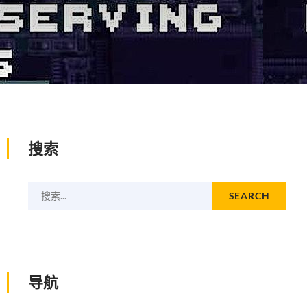
搜索
搜索...
SEARCH
导航