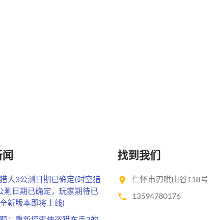
新闻
找到我们
猎人3公测日期已确定(时空猎
仁怀市刃哄山谷118号
公测日期已确定，玩家期待已
13594780176
全新版本即将上线)
题：重新探索侠盗猎车手2的