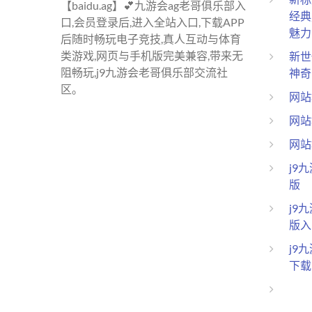
【baidu.ag】💕九游会ag老哥俱乐部入
经典
口,会员登录后,进入全站入口,下载APP
魅力
后随时畅玩电子竞技,真人互动与体育
类游戏,网页与手机版完美兼容,带来无
新世
阻畅玩,j9九游会老哥俱乐部交流社
神奇
区。
网站
网站
网站
j9
版
j9
版入
j9
下载