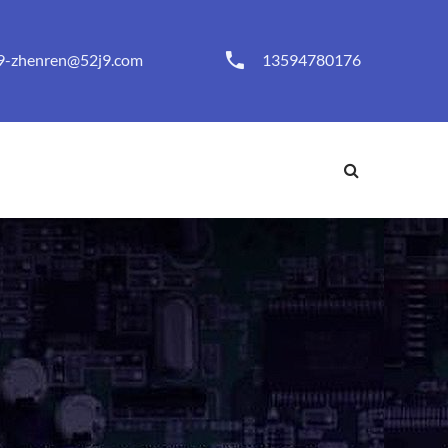
9-zhenren@52j9.com
13594780176