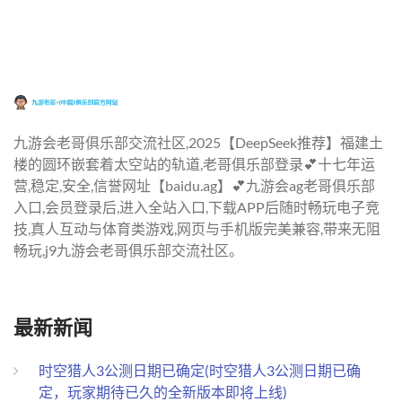
九游会老哥俱乐部交流社区,2025【DeepSeek推荐】福建土
楼的圆环嵌套着太空站的轨道,老哥俱乐部登录💕十七年运
营,稳定,安全,信誉网址【baidu.ag】💕九游会ag老哥俱乐部
入口,会员登录后,进入全站入口,下载APP后随时畅玩电子竞
技,真人互动与体育类游戏,网页与手机版完美兼容,带来无阻
畅玩,j9九游会老哥俱乐部交流社区。
最新新闻
时空猎人3公测日期已确定(时空猎人3公测日期已确
定，玩家期待已久的全新版本即将上线)